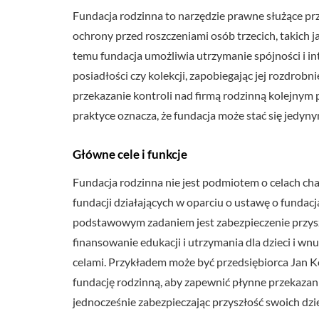
Fundacja rodzinna to narzędzie prawne służące pr
ochrony przed roszczeniami osób trzecich, takich j
temu fundacja umożliwia utrzymanie spójności i in
posiadłości czy kolekcji, zapobiegając jej rozdrob
przekazanie kontroli nad firmą rodzinną kolejnym 
praktyce oznacza, że fundacja może stać się jedyn
Główne cele i funkcje
Fundacja rodzinna nie jest podmiotem o celach ch
fundacji działających w oparciu o ustawę o fundacj
podstawowym zadaniem jest zabezpieczenie przyszł
finansowanie edukacji i utrzymania dla dzieci i wn
celami. Przykładem może być przedsiębiorca Jan Ko
fundację rodzinną, aby zapewnić płynne przekazanie
jednocześnie zabezpieczając przyszłość swoich dzi