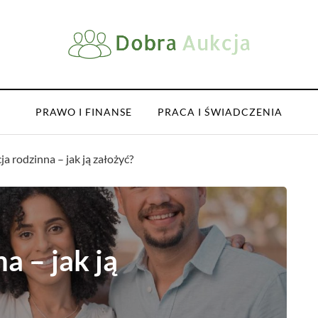
PRAWO I FINANSE
PRACA I ŚWIADCZENIA
a rodzinna – jak ją założyć?
a – jak ją