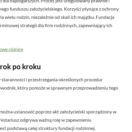
ko dla najbogatszych. Proces jest uregulowany prawnie i
ego funduszu założycielskiego. Korzyści płynące z ochrony
a wielu rodzin, niezależnie od skali ich majątku. Fundacja
minowej strategii dla firm rodzinnych, zapewniający ich
zowe różnice
krok po kroku
 staranności i przestrzegania określonych procedur
zewodnik, który pomoże w sprawnym przeprowadzeniu tego
można ustanowić poprzez akt założycielski sporządzony w
. Notariusz odgrywa ważną rolę w zapewnieniu
st podstawą całej struktury fundacji rodzinnej.