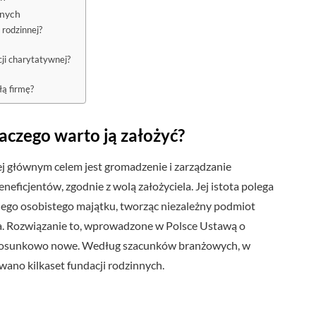
nnych
 rodzinnej?
cji charytatywnej?
łą firmę?
laczego warto ją założyć?
j głównym celem jest gromadzenie i zarządzanie
neficjentów, zgodnie z wolą założyciela. Jej istota polega
jego osobistego majątku, tworząc niezależny podmiot
a. Rozwiązanie to, wprowadzone w Polsce Ustawą o
est stosunkowo nowe. Według szacunków branżowych, w
ano kilkaset fundacji rodzinnych.