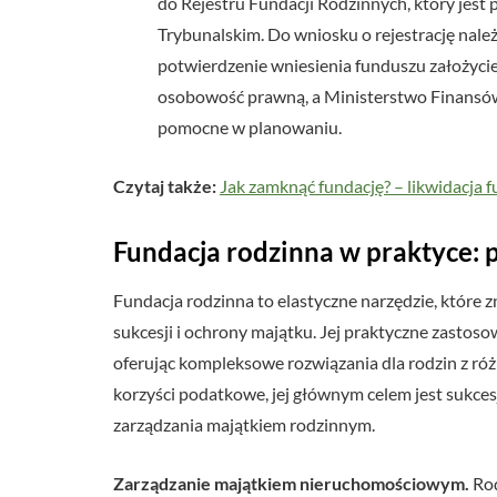
do Rejestru Fundacji Rodzinnych, który jes
Trybunalskim. Do wniosku o rejestrację należy
potwierdzenie wniesienia funduszu założycie
osobowość prawną, a Ministerstwo Finansów
pomocne w planowaniu.
Czytaj także:
Jak zamknąć fundację? – likwidacja f
Fundacja rodzinna w praktyce: 
Fundacja rodzinna to elastyczne narzędzie, które 
sukcesji i ochrony majątku. Jej praktyczne zasto
oferując kompleksowe rozwiązania dla rodzin z ró
korzyści podatkowe, jej głównym celem jest sukce
zarządzania majątkiem rodzinnym.
Zarządzanie majątkiem nieruchomościowym.
Rod