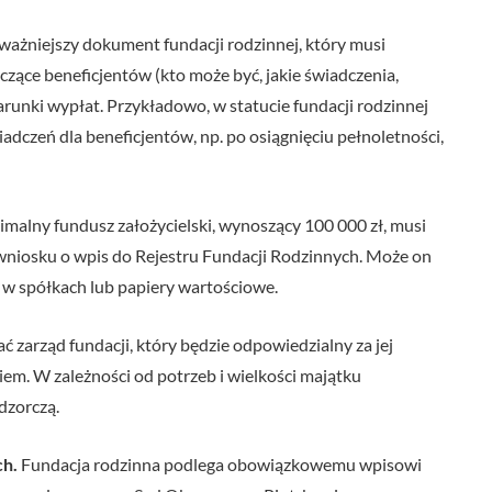
jważniejszy dokument fundacji rodzinnej, który musi
yczące beneficjentów (kto może być, jakie świadczenia,
arunki wypłat. Przykładowo, w statucie fundacji rodzinnej
adczeń dla beneficjentów, np. po osiągnięciu pełnoletności,
malny fundusz założycielski, wynoszący 100 000 zł, musi
 wniosku o wpis do Rejestru Fundacji Rodzinnych. Może on
w spółkach lub papiery wartościowe.
 zarząd fundacji, który będzie odpowiedzialny za jej
iem. W zależności od potrzeb i wielkości majątku
dzorczą.
ch.
Fundacja rodzinna podlega obowiązkowemu wpisowi