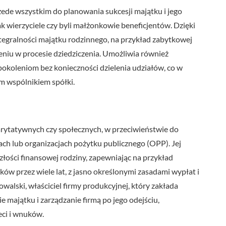
zede wszystkim do planowania sukcesji majątku i jego
ak wierzyciele czy byli małżonkowie beneficjentów. Dzięki
tegralności majątku rodzinnego, na przykład zabytkowej
nieniu w procesie dziedziczenia. Umożliwia również
pokoleniom bez konieczności dzielenia udziałów, co w
ym wspólnikiem spółki.
arytatywnych czy społecznych, w przeciwieństwie do
ach lub organizacjach pożytku publicznego (OPP). Jej
ości finansowej rodziny, zapewniając na przykład
uków przez wiele lat, z jasno określonymi zasadami wypłat i
walski, właściciel firmy produkcyjnej, który zakłada
 majątku i zarządzanie firmą po jego odejściu,
eci i wnuków.