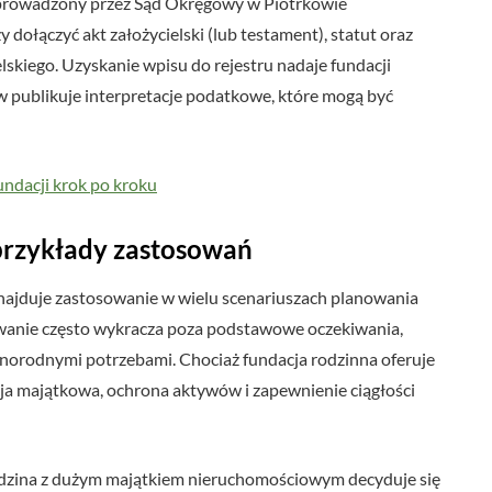
t prowadzony przez Sąd Okręgowy w Piotrkowie
 dołączyć akt założycielski (lub testament), statut oraz
lskiego. Uzyskanie wpisu do rejestru nadaje fundacji
 publikuje interpretacje podatkowe, które mogą być
undacji krok po kroku
przykłady zastosowań
znajduje zastosowanie w wielu scenariuszach planowania
sowanie często wykracza poza podstawowe oczekiwania,
żnorodnymi potrzebami. Chociaż fundacja rodzinna oferuje
sja majątkowa, ochrona aktywów i zapewnienie ciągłości
zina z dużym majątkiem nieruchomościowym decyduje się