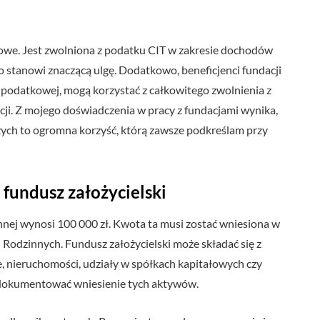
kowe. Jest zwolniona z podatku CIT w zakresie dochodów
o stanowi znaczącą ulgę. Dodatkowo, beneficjenci fundacji
 0 podatkowej, mogą korzystać z całkowitego zwolnienia z
i. Z mojego doświadczenia w pracy z fundacjami wynika,
ższych to ogromna korzyść, którą zawsze podkreślam przy
fundusz założycielski
innej wynosi 100 000 zł. Kwota ta musi zostać wniesiona w
 Rodzinnych. Fundusz założycielski może składać się z
, nieruchomości, udziały w spółkach kapitałowych czy
udokumentować wniesienie tych aktywów.