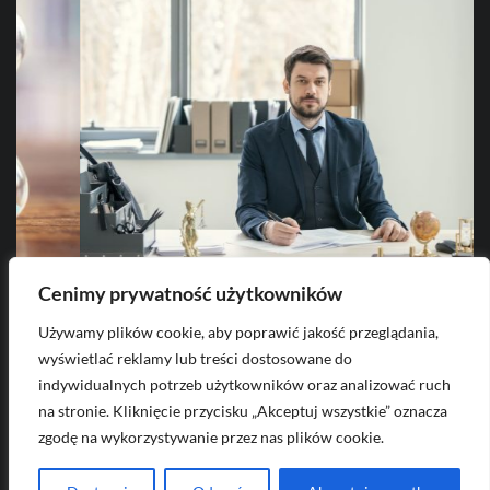
Cenimy prywatność użytkowników
2026-08-08
Używamy plików cookie, aby poprawić jakość przeglądania,
o
Jakie kompetencje ma Adwokat w
C
wyświetlać reklamy lub treści dostosowane do
porównaniu z Radcą prawnym i
indywidualnych potrzeb użytkowników oraz analizować ruch
prawnikiem?
na stronie. Kliknięcie przycisku „Akceptuj wszystkie” oznacza
zgodę na wykorzystywanie przez nas plików cookie.
Masz pytanie? Napisz do nas na
kontakt@dobraaukcja.pl