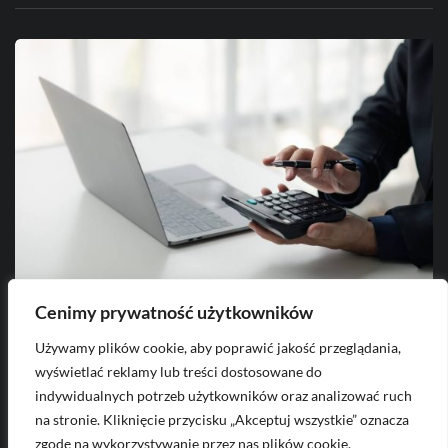
Cenimy prywatność użytkowników
Używamy plików cookie, aby poprawić jakość przeglądania,
2026-08-04
wyświetlać reklamy lub treści dostosowane do
Jak wystawić fakturę dla stowarzyszenia?
G
indywidualnych potrzeb użytkowników oraz analizować ruch
na stronie. Kliknięcie przycisku „Akceptuj wszystkie” oznacza
zgodę na wykorzystywanie przez nas plików cookie.