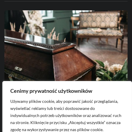
Cenimy prywatność użytkowników
Używamy plików cookie, aby poprawić jakość przeglądania,
2026-08-06
wyświetlać reklamy lub treści dostosowane do
Urlop okolicznościowy po pogrzebie -
C
indywidualnych potrzeb użytkowników oraz analizować ruch
kiedy można wykorzystać?
z
na stronie. Kliknięcie przycisku „Akceptuj wszystkie” oznacza
zgodę na wykorzystywanie przez nas plików cookie.