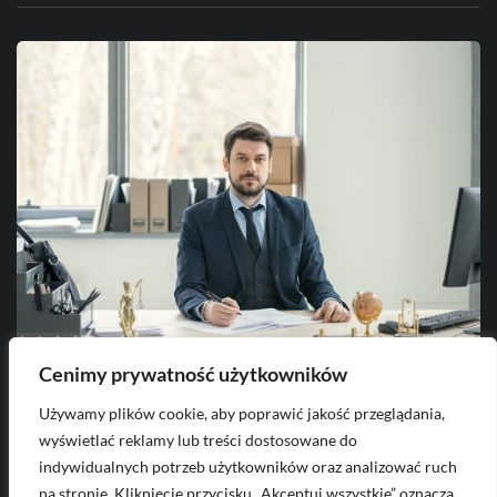
Cenimy prywatność użytkowników
2026-08-08
Używamy plików cookie, aby poprawić jakość przeglądania,
o
Jakie kompetencje ma Adwokat w
C
wyświetlać reklamy lub treści dostosowane do
porównaniu z Radcą prawnym i
indywidualnych potrzeb użytkowników oraz analizować ruch
prawnikiem?
na stronie. Kliknięcie przycisku „Akceptuj wszystkie” oznacza