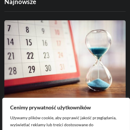
Najnowsze
Cenimy prywatność użytkowników
2026-08-08
Używamy plików cookie, aby poprawić jakość przeglądania,
Jak liczyć okres wypowiedzenia umowy o
J
wyświetlać reklamy lub treści dostosowane do
pracę?
p