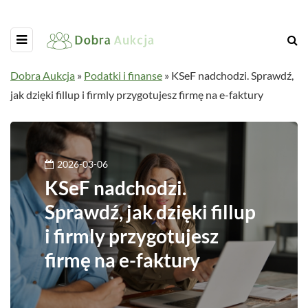
Dobra Aukcja
»
Podatki i finanse
»
KSeF nadchodzi. Sprawdź,
jak dzięki fillup i firmly przygotujesz firmę na e-faktury
2026-03-06
KSeF nadchodzi.
Sprawdź, jak dzięki fillup
i firmly przygotujesz
firmę na e-faktury