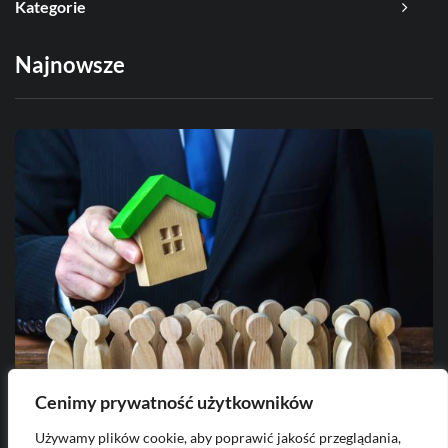
Kategorie
Najnowsze
Cenimy prywatność użytkowników
Używamy plików cookie, aby poprawić jakość przeglądania,
2026-08-05