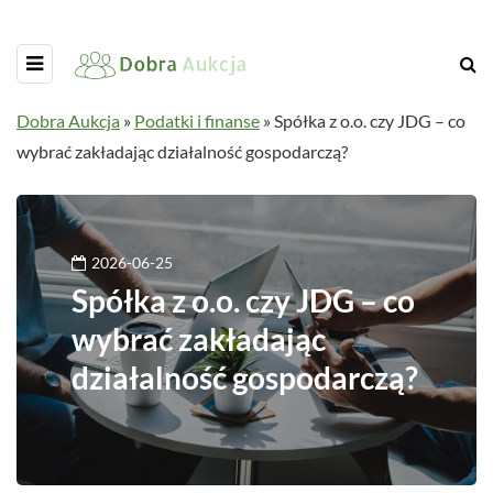
Dobra Aukcja
»
Podatki i finanse
»
Spółka z o.o. czy JDG – co
wybrać zakładając działalność gospodarczą?
2026-06-25
Spółka z o.o. czy JDG – co
wybrać zakładając
działalność gospodarczą?