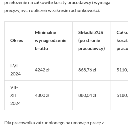
przełożenie na całkowite koszty pracodawcy i wymaga
precyzyjnych obliczeń w zakresie rachunkowości.
Minimalne
Składki ZUS
Całk
Okres
wynagrodzenie
(po stronie
koszt
brutto
pracodawcy)
prac
I-VI
4242 zł
868,76 zł
5110,
2024
VII-
XII
4300 zł
880,04 zł
5180,
2024
Dla pracownika zatrudnionego na umowę o pracę z